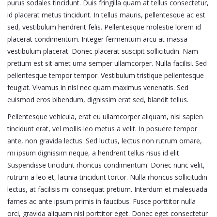
purus sodales tincidunt. Duis fringilla quam at tellus consectetur,
id placerat metus tincidunt. In tellus mauris, pellentesque ac est
sed, vestibulum hendrerit felis. Pellentesque molestie lorem id
placerat condimentum. Integer fermentum arcu at massa
vestibulum placerat. Donec placerat suscipit sollicitudin. Nam
pretium est sit amet urna semper ullamcorper. Nulla facilisi. Sed
pellentesque tempor tempor. Vestibulum tristique pellentesque
feugiat. Vivamus in nisl nec quam maximus venenatis. Sed
euismod eros bibendum, dignissim erat sed, blandit tellus.
Pellentesque vehicula, erat eu ullamcorper aliquam, nisi sapien
tincidunt erat, vel mollis leo metus a velit. In posuere tempor
ante, non gravida lectus. Sed luctus, lectus non rutrum ornare,
mi ipsum dignissim neque, a hendrerit tellus risus id elit.
Suspendisse tincidunt rhoncus condimentum. Donec nunc velit,
rutrum a leo et, lacinia tincidunt tortor. Nulla rhoncus sollicitudin
lectus, at facilisis mi consequat pretium. Interdum et malesuada
fames ac ante ipsum primis in faucibus. Fusce porttitor nulla
orci, gravida aliquam nisl porttitor eget. Donec eget consectetur